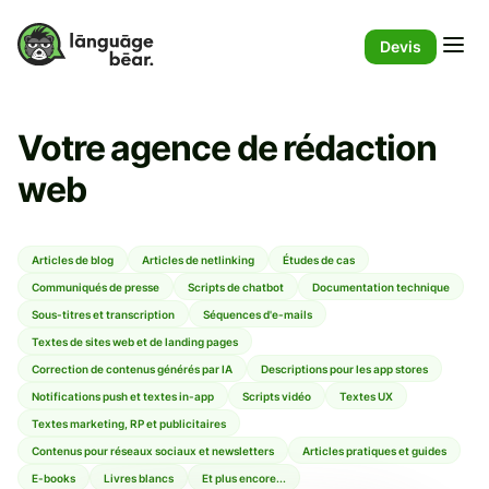
Devis
Votre agence de rédaction
web
Articles de blog
Articles de netlinking
Études de cas
Communiqués de presse
Scripts de chatbot
Documentation technique
Sous-titres et transcription
Séquences d'e-mails
Textes de sites web et de landing pages
Correction de contenus générés par IA
Descriptions pour les app stores
Notifications push et textes in-app
Scripts vidéo
Textes UX
Textes marketing, RP et publicitaires
Contenus pour réseaux sociaux et newsletters
Articles pratiques et guides
E-books
Livres blancs
Et plus encore...